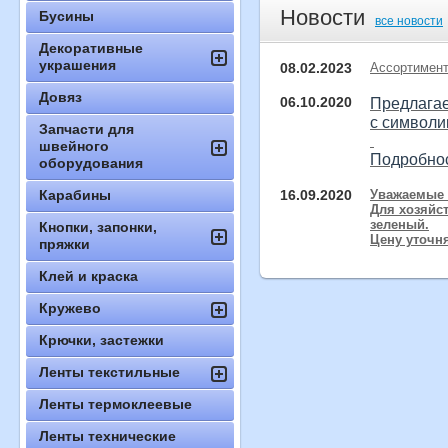
Новости
Бусины
все новости
Декоративные
украшения
08.02.2023
Ассортимент
Довяз
06.10.2020
Предлагае
с символи
Запчасти для
швейного
Подробнос
оборудования
Карабины
16.09.2020
Уважаемые 
Для хозяйст
зеленый.
Кнопки, запонки,
Цену уточн
пряжки
Клей и краска
Кружево
Крючки, застежки
Ленты текстильные
Ленты термоклеевые
Ленты технические